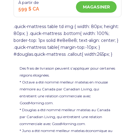
À partir de
MAGASINER
599 $ CA
.quick-mattress table td img { width: 80px; height:
80px; } .quick-mattress .bottom{ width: 100%;
border-top: 1px solid #e8e8e8; text-align: center; }
.quick-mattress table{ margin-top:-10px; }
#douglas.quick-mattress .callout{ width:265px; }
Des frais de livraison peuvent s’appliquer pour certaines
régions éloignées.
* Octave a été nommé meilleur matelas en mousse
mémoire au Canada par Canadian Living, qui
entretient une relation commerciale avec
GoodMorning.com.
* Douglas a été nommé meilleur matelas au Canada
par Canadian Living, qui entretient une relation
commerciale avec GoodMorning.com.
* Juno a été nommé meilleur matelas économique au