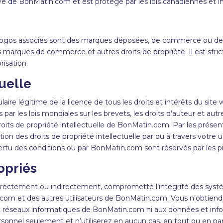
ive de
BonMatin
.com et est protégé par les lois canadiennes et in
es logos associés sont des marques déposées, de commerce ou d
, les marques de commerce et autres droits de propriété. Il est stri
risation.
tuelle
ulaire légitime de la licence de tous les droits et intérêts du sit
s par les lois mondiales sur les brevets, les droits d’auteur et au
droits de propriété intellectuelle de
BonMatin
.com. Par les prése
on des droits de propriété intellectuelle par ou à travers votre u
ertu des conditions ou par
BonMatin
.com sont réservés par les p
opriés
 directement ou indirectement, compromette l’intégrité des sys
om et des autres utilisateurs de BonMatin.com. Vous n’obtiendr
et réseaux informatiques de BonMatin.com ni aux données et info
onnel seulement et n’utiliserez en aucun cas, en tout ou en part