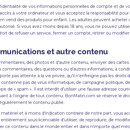
fidentialité de vos informations personnelles de compte et de 
ccès à votre ordinateur et vous acceptez la responsabilité pour 
 vend des produits pour enfant. Les adultes peuvent acheter 
utorisé. Si vous avez moins depas 18
ans, vous ne pouvez utilis
droit de refuser un service, fermer un compte, retirer ou modi
munications et autre contenu
commentaires, des photos et d’autre contenu, envoyer des carte
 commentaires, des questions ou d’autres informations, à conditi
te pas atteinte à la vie privée, qu’il n’enfreigne pas les droits de
ne contienne pas de virus informatique, de campagne politique, de
type de « spam
»
. Il est interdit d’utiliser une fausse adresse cour
uant à l’origine de tout contenu.
BonMatin
.com se réserve le dro
régulièrement le contenu publié.
atériel et à moins d’indication contraire de notre part, vous a
entièrement sous-licenciable d’utiliser, de reproduire, de modifier
icher ce contenu dans le monde entier et dans n’importe quel mé