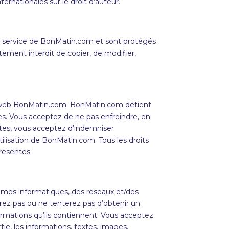
ternationales sur le droit d’auteur.
e service de BonMatin.com et sont protégés
ctement interdit de copier, de modifier,
e web
BonMatin
.com.
BonMatin
.com détient
tres. Vous acceptez de ne pas enfreindre, en
ntes, vous acceptez d’indemniser
tilisation de
BonMatin
.com. Tous les droits
résentes.
tèmes informatiques, des réseaux et/des
ez pas ou ne tenterez pas d’obtenir un
rmations qu’ils contiennent. Vous acceptez
ie, les informations, textes, images,