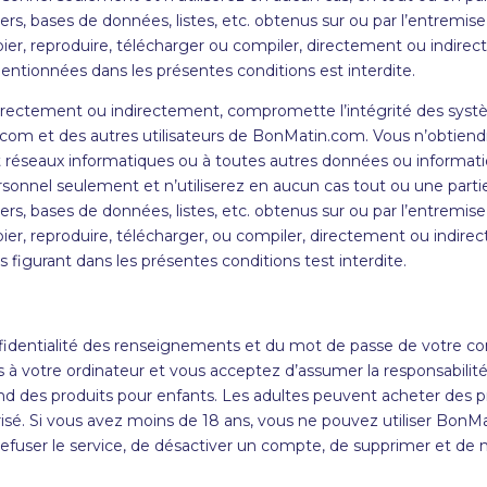
ichiers, bases de données, listes, etc. obtenus sur ou par l’entr
pier, reproduire, télécharger ou compiler, directement ou indirec
ntionnées dans les présentes conditions est interdite.
 directement ou indirectement, compromette l’intégrité des sys
om et des autres utilisateurs de BonMatin.com. Vous n’obtiendr
t réseaux informatiques ou à toutes autres données ou informati
sonnel seulement et n’utiliserez en aucun cas tout ou une partie
ichiers, bases de données, listes, etc. obtenus sur ou par l’entr
pier, reproduire, télécharger, ou compiler, directement ou indire
 figurant dans les présentes conditions test interdite.
nfidentialité des renseignements et du mot de passe de votre 
à votre ordinateur et vous acceptez d’assumer la responsabilité 
d des produits pour enfants. Les adultes peuvent acheter des p
sé. Si vous avez moins de 18 ans, vous ne pouvez utiliser
BonMa
 refuser le service, de désactiver un compte, de supprimer et de