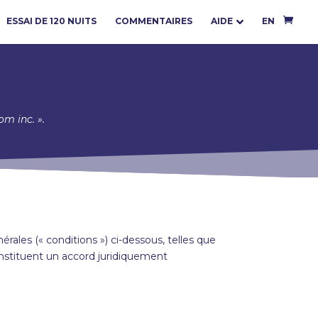
ESSAI DE 120 NUITS
COMMENTAIRES
AIDE
EN
m inc. ».
érales («
conditions
») ci-dessous, telles que
onstituent un accord juridiquement