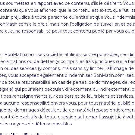
 vous soumettez en rapport avec ce contenu, s’ils le désirent. Vo
 contenu que vous affichez, que le contenu est exact, que l’util
 aucun préjudice à toute personne ou entité et que vous indemni
onMatin
.com a le droit, mais non l’obligation de surveiller, et de
 aucune responsabilité pour tout contenu publié par vous ou par
r BonMatin.com, ses sociétés affiliées, ses responsables, ses di
réclamations ou de dettes (y compris les frais juridiques sur la b
m ou des services (y compris, mais sans s’y limiter, l’affichag
entes, vous acceptez également d’indemniser BonMatin.com, ses so
 de toute responsabilité en cas de pertes, de dommages, de récl
tégrale) qui pourraient découler, directement ou indirectement, 
ujet des renseignements sur ces tiers et de leurs biens et servi
 aucune responsabilité envers vous, pour tout matériel publié p
e risque de dommages découlant de ce matériel repose entièrement
le contrôle exclusifs de toute question autrement assujettie à vo
r les moyens de défense possibles.